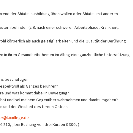
hrend der Shiatsuausbildung üben wollen oder Shiatsu mit anderen
Mustern befinden (z.B. nach einer schweren Arbeitsphase, Krankheit,
l körperlich als auch geistig) arbeiten und die Qualität der Berührung
n in ihren Gesundheitsthemen im Alltag eine ganzheitliche Unterstützung
ns beschäftigen
espektvoll als Ganzes berühren?
ühre und was kommt dabei in Bewegung?
r selbst und bei meinem Gegenüber wahrnehmen und damit umgehen?
n und der Weisheit des fernen Ostens.
ner@kicollege.de
€ 210,-; bei Buchung von drei Kursen € 300,-)