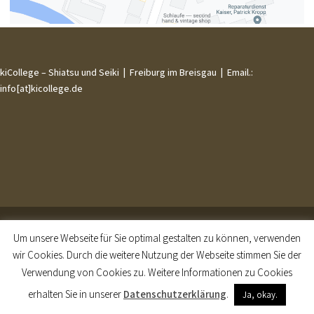
kiCollege – Shiatsu und Seiki | Freiburg im Breisgau | Email.:
info[at]kicollege.de
Impressum
|
AGB
|
Datenschutz
Um unsere Webseite für Sie optimal gestalten zu können, verwenden
wir Cookies. Durch die weitere Nutzung der Webseite stimmen Sie der
Verwendung von Cookies zu. Weitere Informationen zu Cookies
erhalten Sie in unserer
Datenschutzerklärung
.
Ja, okay.